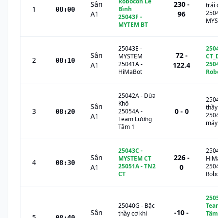
Robocon Lê
Sân
230 -
trái
1
Bình
08:00
250
A1
96
25043F
-
MYS
MYTEM BT
25043E
-
250
Sân
72 -
MYSTEM
CT_
2
08:10
25041A
-
250
A1
122.4
HiMaBot
Rob
25042A
-
Dừa
250
Khô
Sân
thầy
3
0 - 0
25054A
-
08:20
250
A1
Team Lương
máy 
Tâm 1
25043C
-
250
Sân
226 -
MYSTEM CT
HiM
4
08:30
25051A
-
TN2
250
A1
0
CT
Rob
250
25040G
-
Bậc
Tea
Sân
-10 -
thầy cơ khí
Tâm
5
08:40