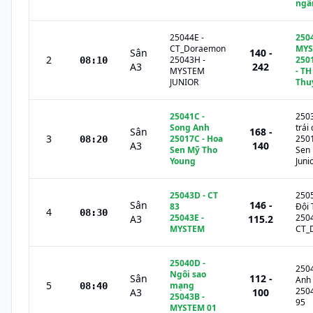
ngâ
25044E
-
250
CT_Doraemon
MYS
Sân
140 -
2
25043H
-
250
08:10
A3
242
MYSTEM
- TH
JUNIOR
Thu
25041C
-
250
Song Anh
trái
Sân
168 -
3
25017C
-
Hoa
250
08:20
A3
140
Sen Mỹ Tho
Sen
Young
Juni
25043D
-
CT
250
Sân
146 -
83
Đội 
4
08:30
25043E
-
250
A3
115.2
MYSTEM
CT_
25040D
-
250
Ngôi sao
Sân
112 -
Anh
5
mạng
08:40
250
A3
100
25043B
-
95
MYSTEM 01