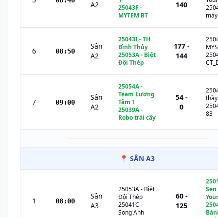
08:40
A2
140
25043F
-
250
MYTEM BT
máy 
25043I
-
TH
250
Sân
177 -
Bình Thủy
MYS
6
08:50
25053A
-
Biệt
250
A2
144
Đội Thép
CT_
25054A
-
250
Team Lương
Sân
54 -
thầy
7
Tâm 1
09:00
250
A2
0
25039A
-
83
Robo trái cây
─────────────────────────────
📍
SÂN A3
250
25053A
-
Biệt
Sen
Sân
60 -
Đội Thép
You
1
08:00
25041C
-
250
A3
125
Song Anh
Bán