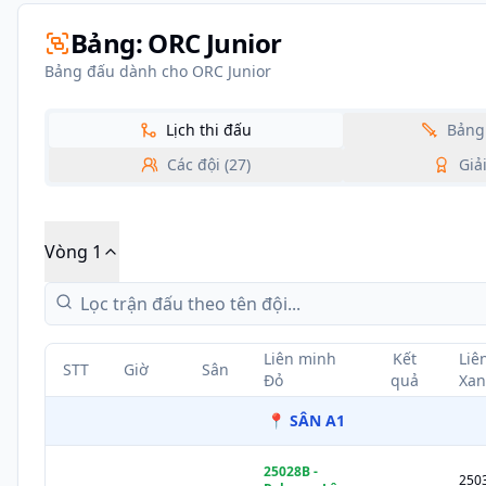
Bảng:
ORC Junior
Bảng đấu dành cho ORC Junior
Lịch thi đấu
Bảng
Các đội (
27
)
Giả
Vòng 1
Liên minh
Kết
Liê
STT
Giờ
Sân
Đỏ
quả
Xa
📍
SÂN A1
25028B
-
250