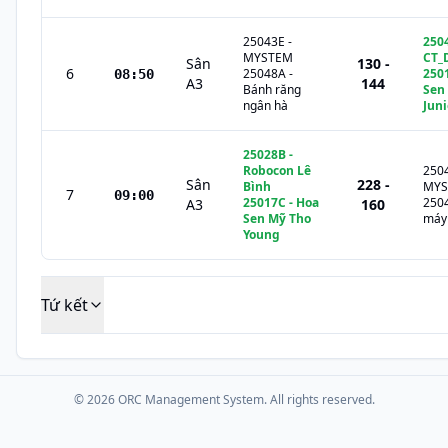
25043E
-
250
MYSTEM
CT_
Sân
130 -
6
25048A
-
250
08:50
A3
144
Bánh răng
Sen
ngân hà
Juni
25028B
-
Robocon Lê
250
Sân
228 -
Bình
MYS
7
09:00
25017C
-
Hoa
250
A3
160
Sen Mỹ Tho
máy 
Young
Tứ kết
©
2026
ORC Management System. All rights reserved.