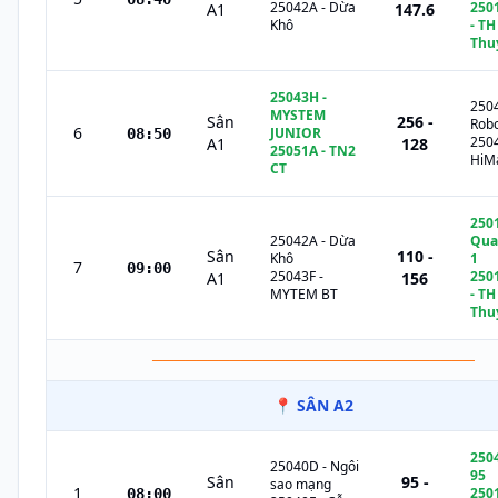
25042A
-
Dừa
250
A1
147.6
Khô
- TH
Thu
25043H
-
250
MYSTEM
Sân
256 -
Rob
6
JUNIOR
08:50
250
A1
128
25051A
-
TN2
HiM
CT
250
25042A
-
Dừa
Qua
Sân
110 -
Khô
1
7
09:00
25043F
-
250
A1
156
MYTEM BT
- TH
Thu
─────────────────────────────
📍
SÂN A2
250
25040D
-
Ngôi
95
Sân
95 -
sao mạng
1
250
08:00