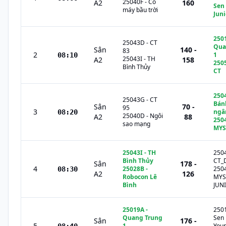
25040F
-
Cỗ
A2
160
Sen
máy bầu trời
Juni
250
25043D
-
CT
Qua
Sân
140 -
83
2
1
08:10
25043I
-
TH
A2
158
250
Bình Thủy
CT
250
25043G
-
CT
Bán
Sân
70 -
95
3
ngâ
08:20
25040D
-
Ngôi
A2
88
250
sao mạng
MYS
25043I
-
TH
250
Bình Thủy
CT_
Sân
178 -
4
25028B
-
250
08:30
A2
126
Robocon Lê
MYS
Bình
JUN
25019A
-
250
Quang Trung
Sen
Sân
176 -
5
1
You