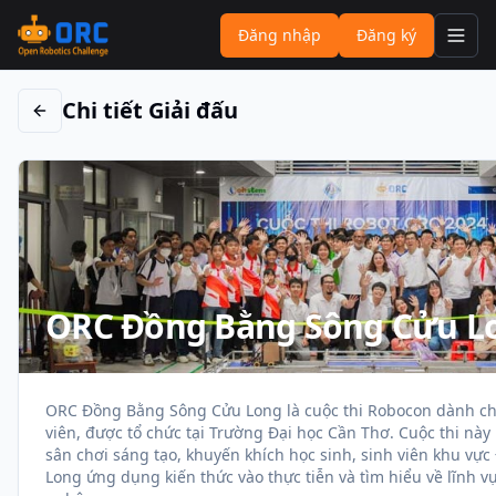
Đăng nhập
Đăng ký
Toggl
Chi tiết Giải đấu
ORC Đồng Bằng Sông Cửu L
ORC Đồng Bằng Sông Cửu Long là cuộc thi Robocon dành cho
viên, được tổ chức tại Trường Đại học Cần Thơ. Cuộc thi nà
sân chơi sáng tạo, khuyến khích học sinh, sinh viên khu v
Long ứng dụng kiến thức vào thực tiễn và tìm hiểu về lĩnh v